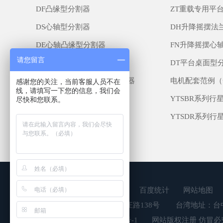
DF凸缘型分割器
ZT重载专用平
DS心轴型分割器
DH升降摇摆法
DE心轴凸缘型分割器
FN升降摇摆心
请您留言
DA超薄平台桌面型分割器
DT平台桌面型
FH高速升降心轴合并型分割器
电机配套范例（
感谢您的关注，当前客服人员不在
线，请填写一下您的信息，我们会
YTSB系列行星减速机
YTSBR系列行
尽快和您联系。
YTSDR系列行星减速机机
YTSDR系列行
樱田鑫自动化科技有限公司
百度统计
网站地图
大陆地址：江苏省昆山市康庄路138号
台湾地址：台中
备案号：
苏ICP备17063663号-1
网站版权注册 仿冒必