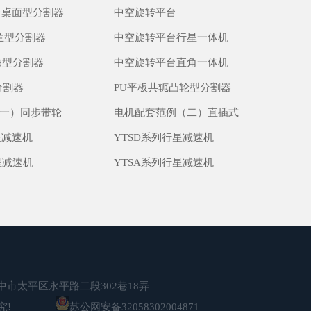
台桌面型分割器
中空旋转平台
兰型分割器
中空旋转平台行星一体机
轴型分割器
中空旋转平台直角一体机
分割器
PU平板共轭凸轮型分割器
一）同步带轮
电机配套范例（二）直插式
星减速机
YTSD系列行星减速机
星减速机
YTSA系列行星减速机
市太平区永平路二段302巷18弄
究!
苏公网安备32058302004871